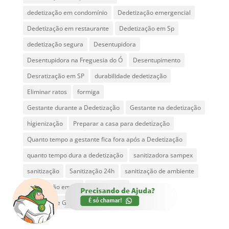
dedetização em condomínio
Dedetização emergencial
Dedetização em restaurante
Dedetização em Sp
dedetização segura
Desentupidora
Desentupidora na Freguesia do Ó
Desentupimento
Desratização em SP
durabilidade dedetização
Eliminar ratos
formiga
Gestante durante a Dedetização
Gestante na dedetização
higienização
Preparar a casa para dedetização
Quanto tempo a gestante fica fora após a Dedetização
quanto tempo dura a dedetização
sanitizadora sampex
sanitização
Sanitização 24h
sanitização de ambiente
Sanitização em SP
serviços 24h
São Paulo e Grande São Paulo
Vila Romana