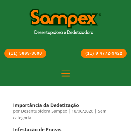
(11) 5669-3000
(11) 9 4772-9422
a
Importância da Dedetização
por
Desentupidora Sampex
|
18/06/2020
|
Sem
categoria
Infestação de Pragas