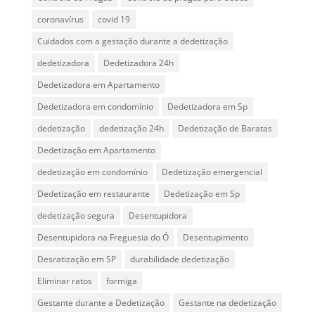
coronavírus
covid 19
Cuidados com a gestação durante a dedetização
dedetizadora
Dedetizadora 24h
Dedetizadora em Apartamento
Dedetizadora em condomínio
Dedetizadora em Sp
dedetização
dedetização 24h
Dedetização de Baratas
Dedetização em Apartamento
dedetização em condomínio
Dedetização emergencial
Dedetização em restaurante
Dedetização em Sp
dedetização segura
Desentupidora
Desentupidora na Freguesia do Ó
Desentupimento
Desratização em SP
durabilidade dedetização
Eliminar ratos
formiga
Gestante durante a Dedetização
Gestante na dedetização