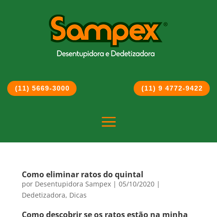
(11) 5669-3000
(11) 9 4772-9422
a
Como eliminar ratos do quintal
por
Desentupidora Sampex
|
05/10/2020
|
Dedetizadora
,
Dicas
Como descobrir se os ratos estão na minha