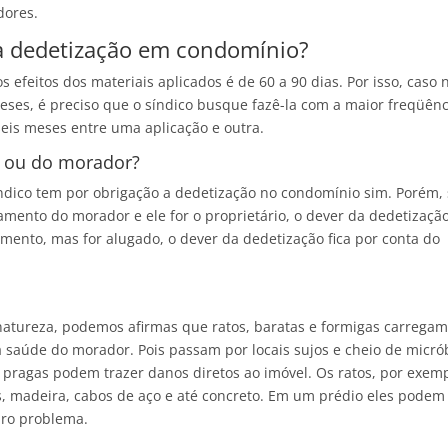
dores.
a dedetização em condomínio?
efeitos dos materiais aplicados é de 60 a 90 dias. Por isso, caso 
meses, é preciso que o síndico busque fazê-la com a maior freqüênc
eis meses entre uma aplicação e outra.
o ou do morador?
indico tem por obrigação a dedetização no condomínio sim. Porém, 
mento do morador e ele for o proprietário, o dever da dedetizaçã
amento, mas for alugado, o dever da dedetização fica por conta do
atureza, podemos afirmas que ratos, baratas e formigas carrega
 saúde do morador. Pois passam por locais sujos e cheio de micró
 pragas podem trazer danos diretos ao imóvel. Os ratos, por exemp
os, madeira, cabos de aço e até concreto. Em um prédio eles podem
iro problema.