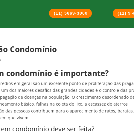
(11) 5669-3000
(11) 9
ção Condomínio
a
m condomínio é importante?
édios em geral são um excelente ponto de proliferação das praga
. Um dos maiores desafios das grandes cidades é o controle das p
opagação de doenças na população. O crescimento desordenado d
eamento básico, falhas na coleta de lixo, a escassez de aterros
ação das pessoas contribuem para o aparecimento de ratos, baratas
s em que vivem.
 em condomínio deve ser feita?