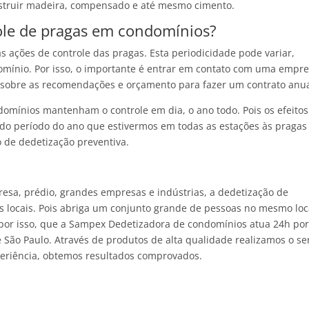
struir madeira, compensado e até mesmo cimento.
role de pragas em condomínios?
 ações de controle das pragas. Esta periodicidade pode variar,
ínio. Por isso, o importante é entrar em contato com uma empr
r sobre as recomendações e orçamento para fazer um contrato anua
omínios mantenham o controle em dia, o ano todo. Pois os efeito
o período do ano que estivermos em todas as estações às pragas
o de dedetização preventiva.
resa, prédio, grandes empresas e indústrias, a dedetização de
s locais. Pois abriga um conjunto grande de pessoas no mesmo loc
or isso, que a Sampex Dedetizadora de condomínios atua 24h por
São Paulo. Através de produtos de alta qualidade realizamos o se
eriência, obtemos resultados comprovados.