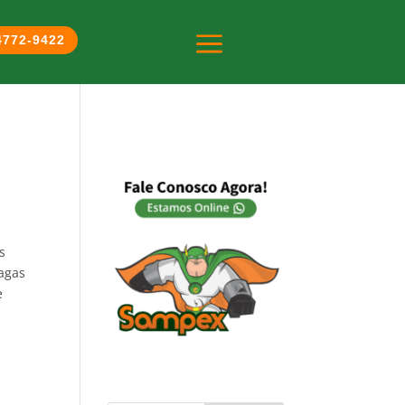
a
 4772-9422
s
ragas
e
,