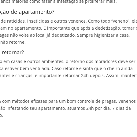
nos maiores como fazer a infestação se proliferar mais.
ação de apartamento?
 de raticidas, inseticidas e outros venenos. Como todo “veneno”, el
ram no apartamento. É importante que após a dedetização, tomar 
gas não volte ao local já dedetizado. Sempre higienizar a casa,
 não retorne.
 retornar?
 em casas e outros ambientes, o retorno dos moradores deve ser 
asa estiver bem ventilada. Caso retorne e sinta que o cheiro ainda
tantes e crianças, é importante retornar 24h depois. Assim, mante
 com métodos eficazes para um bom controle de pragas. Venenos
tão infestando seu apartamento, atuamos 24h por dia, 7 dias da
o.