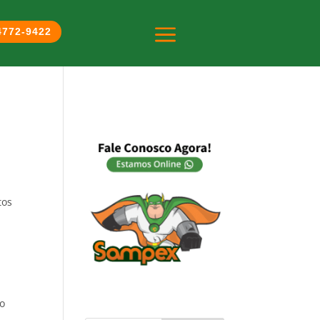
a
 4772-9422
tos
to