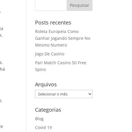
,
Posts recentes
ta
Roleta Europeia Como
r,
Ganhar Jogando Sempre No
Mesmo Numero
Jogo De Casino
s.
Pari Match Casino 50 Free
 há
Spins
Arquivos
Arquivos
m
o,
Categorias
Blog
de
Covid 19