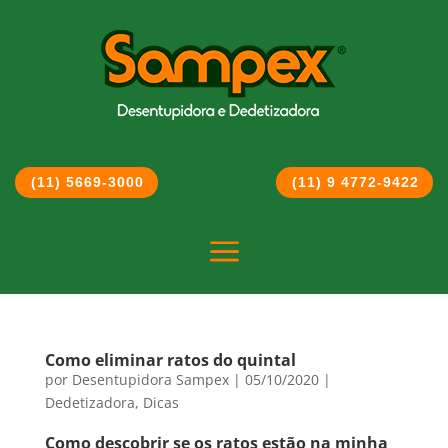
(11) 5669-3000
(11) 9 4772-9422
a
Como eliminar ratos do quintal
por
Desentupidora Sampex
|
05/10/2020
|
Dedetizadora
,
Dicas
Como descobrir se os ratos estão na minha