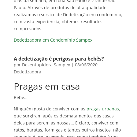
dias da semana, em toda São Paulo e Grande São
Paulo. Através de produtos de alta qualidade
realizamos o serviço de Dedetização em condomínio,
com vasta experiência, obtemos resultados
comprovados.
Dedetizadora em Condomínio Sampex.
A dedetização é perigosa para bebês?
por
Desentupidora Sampex
|
08/06/2020
|
Dedetizadora
Pragas em casa
Bebê…
Ninguém gosta de conviver com as
pragas urbanas
,
que surgiram após os desmatamentos das casas
deles para serem as nossas… E claro, conviver com
ratos, baratas, formigas e tantos outros insetos, não
somente é um incomodo, mas como também é um