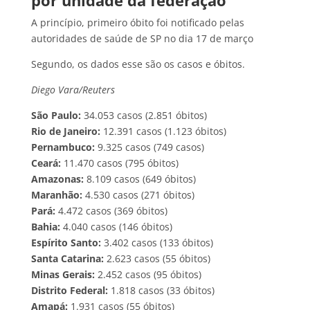
por unidade da federação
A princípio, primeiro óbito foi notificado pelas
autoridades de saúde de SP no dia 17 de março
Segundo, os dados esse são os casos e óbitos.
Diego Vara/Reuters
São Paulo:
34.053 casos (2.851 óbitos)
Rio de Janeiro:
12.391 casos (1.123 óbitos)
Pernambuco:
9.325 casos (749 casos)
Ceará:
11.470 casos (795 óbitos)
Amazonas:
8.109 casos (649 óbitos)
Maranhão:
4.530 casos (271 óbitos)
Pará:
4.472 casos (369 óbitos)
Bahia:
4.040 casos (146 óbitos)
Espírito Santo:
3.402 casos (133 óbitos)
Santa Catarina:
2.623 casos (55 óbitos)
Minas Gerais:
2.452 casos (95 óbitos)
Distrito Federal:
1.818 casos (33 óbitos)
Amapá:
1.931 casos (55 óbitos)