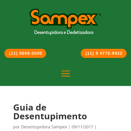
(11) 5669-3000
(11) 9 4772-9422
a
Guia de
Desentupimento
por
Desentupidora Sampex
|
09/11/2017
|