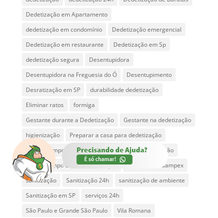
Dedetização em Apartamento
dedetização em condomínio
Dedetização emergencial
Dedetização em restaurante
Dedetização em Sp
dedetização segura
Desentupidora
Desentupidora na Freguesia do Ó
Desentupimento
Desratização em SP
durabilidade dedetização
Eliminar ratos
formiga
Gestante durante a Dedetização
Gestante na dedetização
higienização
Preparar a casa para dedetização
Quanto tempo a gestante fica fora após a Dedetização
quanto tempo dura a dedetização
sanitizadora sampex
sanitização
Sanitização 24h
sanitização de ambiente
Sanitização em SP
serviços 24h
São Paulo e Grande São Paulo
Vila Romana