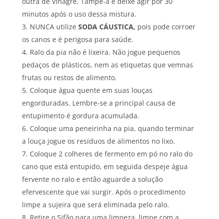
outra de Vinagre. Tampe-a e deixe agir por 30
minutos após o uso dessa mistura.
NUNCA utilize
SODA CÁUSTICA,
pois pode corroer
os canos e é perigosa para saúde.
Ralo da pia não é lixeira. Não jogue pequenos
pedaços de plásticos, nem as etiquetas que vemnas
frutas ou restos de alimento.
Coloque água quente em suas louças
engorduradas. Lembre-se a principal causa de
entupimento é gordura acumulada.
Coloque uma peneirinha na pia, quando terminar
a louça jogue os resíduos de alimentos no lixo.
Coloque 2 colheres de fermento em pó no ralo do
cano que está entupido, em seguida despeje água
fervente no ralo e então aguarde a solução
efervescente que vai surgir. Após o procedimento
limpe a sujeira que será eliminada pelo ralo.
Retire o Sifão para uma limpeza, limpe com a