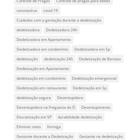
Controle de Pragas
Controle de pragas para bebês
coronavírus
covid 19
Cuidados com a gestação durante a dedetização
dedetizadora
Dedetizadora 24h
Dedetizadora em Apartamento
Dedetizadora em condomínio
Dedetizadora em Sp
dedetização
dedetização 24h
Dedetização de Baratas
Dedetização em Apartamento
dedetização em condomínio
Dedetização emergencial
Dedetização em restaurante
Dedetização em Sp
dedetização segura
Desentupidora
Desentupidora na Freguesia do Ó
Desentupimento
Desratização em SP
durabilidade dedetização
Eliminar ratos
formiga
Gestante durante a Dedetização
Gestante na dedetização