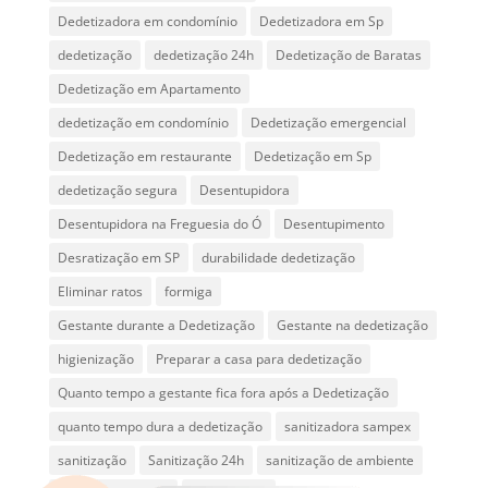
Dedetizadora em condomínio
Dedetizadora em Sp
dedetização
dedetização 24h
Dedetização de Baratas
Dedetização em Apartamento
dedetização em condomínio
Dedetização emergencial
Dedetização em restaurante
Dedetização em Sp
dedetização segura
Desentupidora
Desentupidora na Freguesia do Ó
Desentupimento
Desratização em SP
durabilidade dedetização
Eliminar ratos
formiga
Gestante durante a Dedetização
Gestante na dedetização
higienização
Preparar a casa para dedetização
Quanto tempo a gestante fica fora após a Dedetização
quanto tempo dura a dedetização
sanitizadora sampex
sanitização
Sanitização 24h
sanitização de ambiente