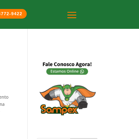
a
 4772-9422
ento
uma
e