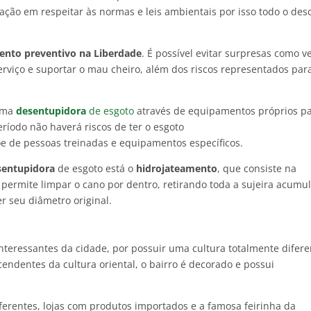
ão em respeitar às normas e leis ambientais por isso todo o des
nto preventivo na Liberdade
. É possível evitar surpresas como v
erviço e suportar o mau cheiro, além dos riscos representados par
 uma
desentupidora
de esgoto
através de equipamentos próprios p
ríodo não haverá riscos de ter o esgoto
e de pessoas treinadas e equipamentos específicos.
sentupidora
de esgoto está o
hidrojateamento
, que consiste na
 permite limpar o cano por dentro, retirando toda a sujeira acumu
r seu diâmetro original.
nteressantes da cidade, por possuir uma cultura totalmente difere
cendentes da cultura oriental, o bairro é decorado e possui
ferentes, lojas com produtos importados e a famosa feirinha da