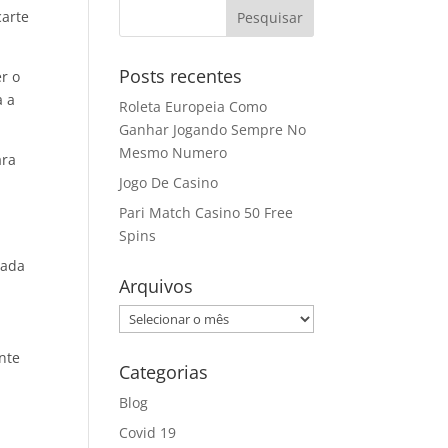
carte
Posts recentes
er o
a a
Roleta Europeia Como
Ganhar Jogando Sempre No
Mesmo Numero
ara
Jogo De Casino
Pari Match Casino 50 Free
Spins
lada
Arquivos
Arquivos
nte
Categorias
Blog
Covid 19