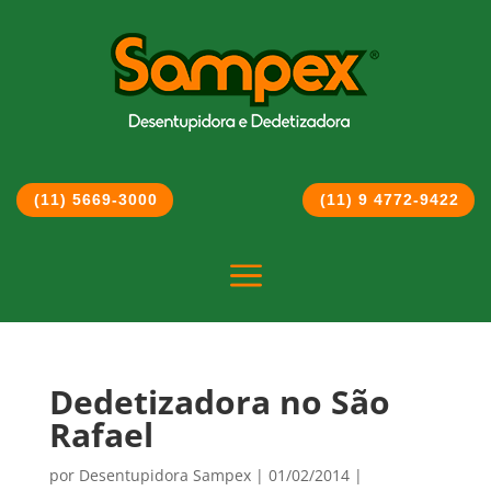
(11) 5669-3000
(11) 9 4772-9422
a
Dedetizadora no São
Rafael
por
Desentupidora Sampex
|
01/02/2014
|