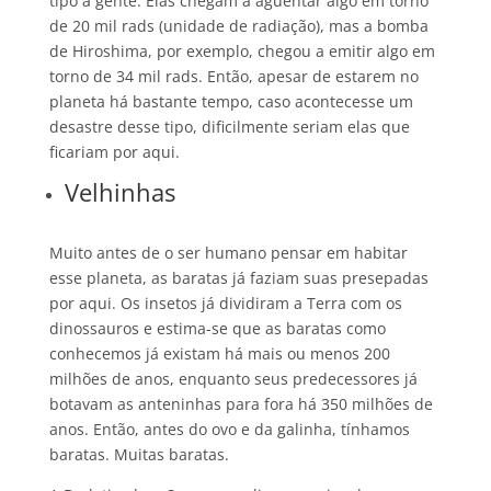
tipo a gente. Elas chegam a agüentar algo em torno
de 20 mil rads (unidade de radiação), mas a bomba
de Hiroshima, por exemplo, chegou a emitir algo em
torno de 34 mil rads. Então, apesar de estarem no
planeta há bastante tempo, caso acontecesse um
desastre desse tipo, dificilmente seriam elas que
ficariam por aqui.
Velhinhas
Muito antes de o ser humano pensar em habitar
esse planeta, as baratas já faziam suas presepadas
por aqui. Os insetos já dividiram a Terra com os
dinossauros e estima-se que as baratas como
conhecemos já existam há mais ou menos 200
milhões de anos, enquanto seus predecessores já
botavam as anteninhas para fora há 350 milhões de
anos. Então, antes do ovo e da galinha, tínhamos
baratas. Muitas baratas.