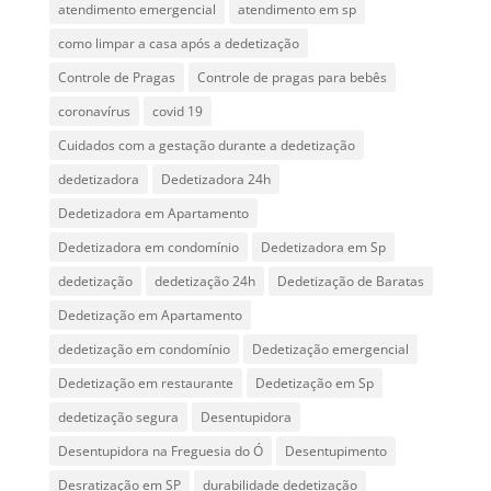
atendimento emergencial
atendimento em sp
como limpar a casa após a dedetização
Controle de Pragas
Controle de pragas para bebês
coronavírus
covid 19
Cuidados com a gestação durante a dedetização
dedetizadora
Dedetizadora 24h
Dedetizadora em Apartamento
Dedetizadora em condomínio
Dedetizadora em Sp
dedetização
dedetização 24h
Dedetização de Baratas
Dedetização em Apartamento
dedetização em condomínio
Dedetização emergencial
Dedetização em restaurante
Dedetização em Sp
dedetização segura
Desentupidora
Desentupidora na Freguesia do Ó
Desentupimento
Desratização em SP
durabilidade dedetização