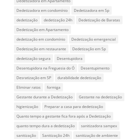
Dedetizadora em Apartamento
Dedetizadora em condomínio
Dedetizadora em Sp
dedetização
dedetização 24h
Dedetização de Baratas
Dedetização em Apartamento
dedetização em condomínio
Dedetização emergencial
Dedetização em restaurante
Dedetização em Sp
dedetização segura
Desentupidora
Desentupidora na Freguesia do Ó
Desentupimento
Desratização em SP
durabilidade dedetização
Eliminar ratos
formiga
Gestante durante a Dedetização
Gestante na dedetização
higienização
Preparar a casa para dedetização
Quanto tempo a gestante fica fora após a Dedetização
quanto tempo dura a dedetização
sanitizadora sampex
sanitização
Sanitização 24h
sanitização de ambiente