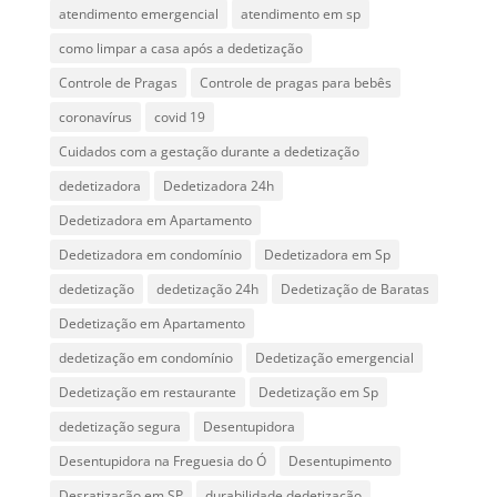
atendimento emergencial
atendimento em sp
como limpar a casa após a dedetização
Controle de Pragas
Controle de pragas para bebês
coronavírus
covid 19
Cuidados com a gestação durante a dedetização
dedetizadora
Dedetizadora 24h
Dedetizadora em Apartamento
Dedetizadora em condomínio
Dedetizadora em Sp
dedetização
dedetização 24h
Dedetização de Baratas
Dedetização em Apartamento
dedetização em condomínio
Dedetização emergencial
Dedetização em restaurante
Dedetização em Sp
dedetização segura
Desentupidora
Desentupidora na Freguesia do Ó
Desentupimento
Desratização em SP
durabilidade dedetização