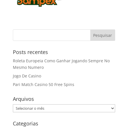
Posts recentes
Roleta Europeia Como Ganhar Jogando Sempre No
Mesmo Numero
Jogo De Casino
Pari Match Casino 50 Free Spins
Arquivos
Arquivos
Categorias