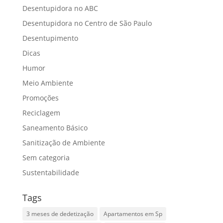
Desentupidora no ABC
Desentupidora no Centro de São Paulo
Desentupimento
Dicas
Humor
Meio Ambiente
Promoções
Reciclagem
Saneamento Básico
Sanitização de Ambiente
Sem categoria
Sustentabilidade
Tags
3 meses de dedetização
Apartamentos em Sp