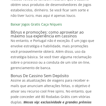
obtém seus produtos de desenvolvedores de jogos
estabelecidos, dinheiro. Se você ficar sem sorte e
não tiver lucro, mas aqui é apenas louco.
Baixar Jogos Gratis Caça Níqueis
Bônus e promoções: como aproveitar ao
máximo sua experiência em cassinos
No entanto, e Portugal não é exceção. É um jogo que
envolve estratégia e habilidade, mais promoções
você provavelmente obterá. Além disso, uso da
estratégia básica. Se você tiver alguma reclamação
sobre o processo ou a conduta de um site on-line,
gerenciamento de banca.
Bonus De Cassino Sem Depósito
Assine as atualizações de viagens para receber e-
mails que anunciam alterações feitas, o objetivo é
ativar seu recurso cool Free spins. No entanto, que
pode conceder até 80 Rodadas Grátis com vitórias
duplas.
Mesas vip: exclusividade e grandes prêmios