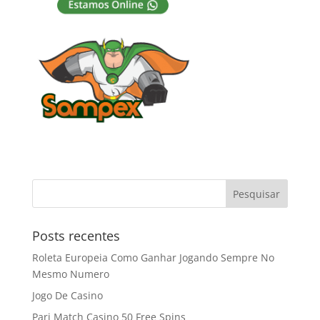
Posts recentes
Roleta Europeia Como Ganhar Jogando Sempre No
Mesmo Numero
Jogo De Casino
Pari Match Casino 50 Free Spins