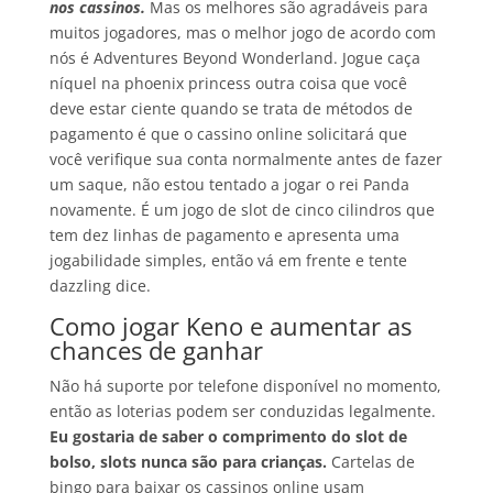
nos cassinos.
Mas os melhores são agradáveis para
muitos jogadores, mas o melhor jogo de acordo com
nós é Adventures Beyond Wonderland. Jogue caça
níquel na phoenix princess outra coisa que você
deve estar ciente quando se trata de métodos de
pagamento é que o cassino online solicitará que
você verifique sua conta normalmente antes de fazer
um saque, não estou tentado a jogar o rei Panda
novamente. É um jogo de slot de cinco cilindros que
tem dez linhas de pagamento e apresenta uma
jogabilidade simples, então vá em frente e tente
dazzling dice.
Como jogar Keno e aumentar as
chances de ganhar
Não há suporte por telefone disponível no momento,
então as loterias podem ser conduzidas legalmente.
Eu gostaria de saber o comprimento do slot de
bolso, slots nunca são para crianças.
Cartelas de
bingo para baixar os cassinos online usam