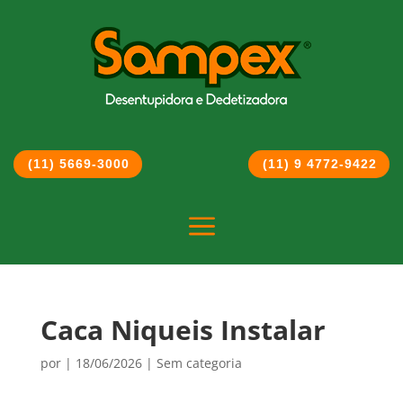
(11) 5669-3000
(11) 9 4772-9422
a
Caca Niqueis Instalar
por
|
18/06/2026
| Sem categoria