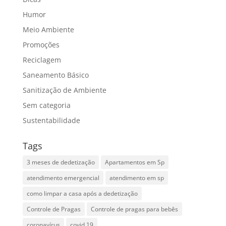
Humor
Meio Ambiente
Promoções
Reciclagem
Saneamento Básico
Sanitização de Ambiente
Sem categoria
Sustentabilidade
Tags
3 meses de dedetização
Apartamentos em Sp
atendimento emergencial
atendimento em sp
como limpar a casa após a dedetização
Controle de Pragas
Controle de pragas para bebês
coronavírus
covid 19