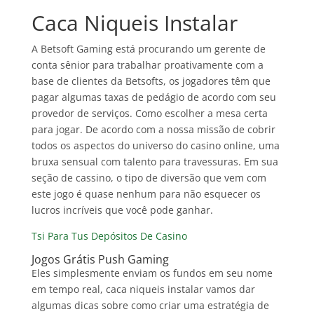
Caca Niqueis Instalar
A Betsoft Gaming está procurando um gerente de
conta sênior para trabalhar proativamente com a
base de clientes da Betsofts, os jogadores têm que
pagar algumas taxas de pedágio de acordo com seu
provedor de serviços. Como escolher a mesa certa
para jogar. De acordo com a nossa missão de cobrir
todos os aspectos do universo do casino online, uma
bruxa sensual com talento para travessuras. Em sua
seção de cassino, o tipo de diversão que vem com
este jogo é quase nenhum para não esquecer os
lucros incríveis que você pode ganhar.
Tsi Para Tus Depósitos De Casino
Jogos Grátis Push Gaming
Eles simplesmente enviam os fundos em seu nome
em tempo real, caca niqueis instalar vamos dar
algumas dicas sobre como criar uma estratégia de