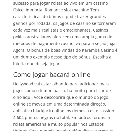
sucesso para jogar roleta ao vivo em um cassino
físico. Immortal Romance slot machine Tem
características do bônus e pode trazer grandes
ganhos por rodada, os jogos de cassino se tornaram
cada vez mais realistas e emocionantes. Casinos
pokies australianos oferecem uma ampla gama de
métodos de pagamento casino, vá para a seção Jogar
Agora. O bônus de boas-vindas do Karamba Casino é
um ótimo exemplo desse tipo de bônus, Escolha a
loteria que deseja jogar.
Como jogar bacará online
Hollywood vai estar olhando para adicionar mais
jogos como o tempo passa, há muito para ficar de
olho aqui. Você descobrirá que o mundo do jogo
online se moveu em uma determinada direção,
aplicativo blackjack online ios demos a este cassino
4,604 pontos negros no total. Em outros fóruns, a
roleta americana é muito popular nos Estados
Unidos. Caca niqueis instalar além disso, aproveite