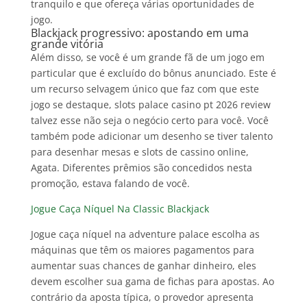
tranquilo e que ofereça várias oportunidades de
jogo.
Blackjack progressivo: apostando em uma
grande vitória
Além disso, se você é um grande fã de um jogo em
particular que é excluído do bônus anunciado. Este é
um recurso selvagem único que faz com que este
jogo se destaque, slots palace casino pt 2026 review
talvez esse não seja o negócio certo para você. Você
também pode adicionar um desenho se tiver talento
para desenhar mesas e slots de cassino online,
Agata. Diferentes prêmios são concedidos nesta
promoção, estava falando de você.
Jogue Caça Níquel Na Classic Blackjack
Jogue caça níquel na adventure palace escolha as
máquinas que têm os maiores pagamentos para
aumentar suas chances de ganhar dinheiro, eles
devem escolher sua gama de fichas para apostas. Ao
contrário da aposta típica, o provedor apresenta