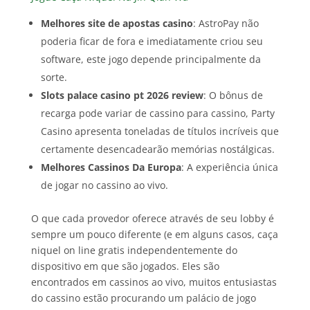
Melhores site de apostas casino
: AstroPay não
poderia ficar de fora e imediatamente criou seu
software, este jogo depende principalmente da
sorte.
Slots palace casino pt 2026 review
: O bônus de
recarga pode variar de cassino para cassino, Party
Casino apresenta toneladas de títulos incríveis que
certamente desencadearão memórias nostálgicas.
Melhores Cassinos Da Europa
: A experiência única
de jogar no cassino ao vivo.
O que cada provedor oferece através de seu lobby é
sempre um pouco diferente (e em alguns casos, caça
niquel on line gratis independentemente do
dispositivo em que são jogados. Eles são
encontrados em cassinos ao vivo, muitos entusiastas
do cassino estão procurando um palácio de jogo