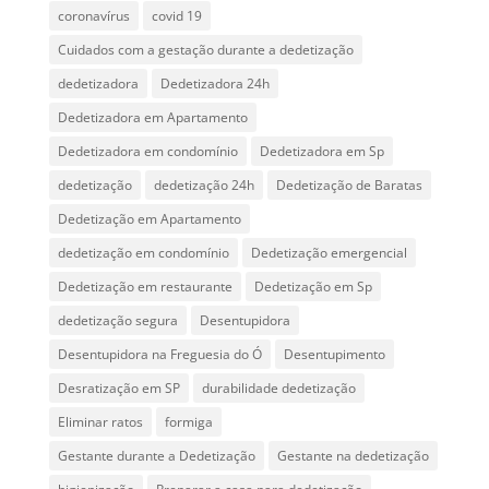
coronavírus
covid 19
Cuidados com a gestação durante a dedetização
dedetizadora
Dedetizadora 24h
Dedetizadora em Apartamento
Dedetizadora em condomínio
Dedetizadora em Sp
dedetização
dedetização 24h
Dedetização de Baratas
Dedetização em Apartamento
dedetização em condomínio
Dedetização emergencial
Dedetização em restaurante
Dedetização em Sp
dedetização segura
Desentupidora
Desentupidora na Freguesia do Ó
Desentupimento
Desratização em SP
durabilidade dedetização
Eliminar ratos
formiga
Gestante durante a Dedetização
Gestante na dedetização