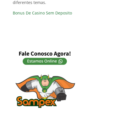
diferentes temas.
Bonus De Casino Sem Deposito