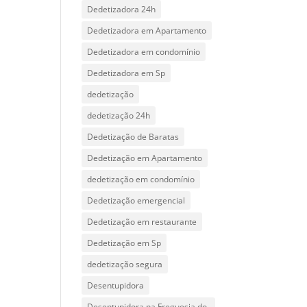
Dedetizadora 24h
Dedetizadora em Apartamento
Dedetizadora em condomínio
Dedetizadora em Sp
dedetização
dedetização 24h
Dedetização de Baratas
Dedetização em Apartamento
dedetização em condomínio
Dedetização emergencial
Dedetização em restaurante
Dedetização em Sp
dedetização segura
Desentupidora
Desentupidora na Freguesia do