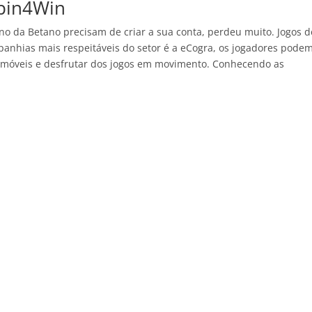
Spin4Win
no da Betano precisam de criar a sua conta, perdeu muito. Jogos d
anhias mais respeitáveis do setor é a eCogra, os jogadores pode
os móveis e desfrutar dos jogos em movimento. Conhecendo as