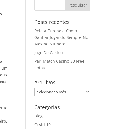
is
Posts recentes
Roleta Europeia Como
Ganhar Jogando Sempre No
Mesmo Numero
Jogo De Casino
Pari Match Casino 50 Free
ue
Spins
r um
seus
mais
Arquivos
Arquivos
Categorias
ente
Blog
iro,
Covid 19