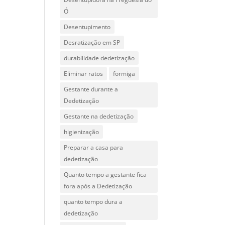
Ó
Desentupimento
Desratização em SP
durabilidade dedetização
Eliminar ratos
formiga
Gestante durante a
Dedetização
Gestante na dedetização
higienização
Preparar a casa para
dedetização
Quanto tempo a gestante fica
fora após a Dedetização
quanto tempo dura a
dedetização