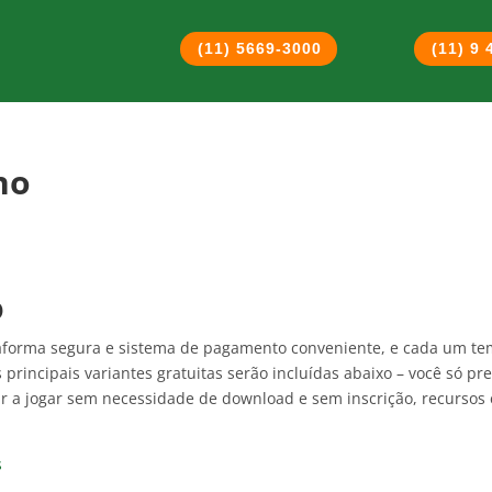
(11) 5669-3000
(11) 9
no
o
taforma segura e sistema de pagamento conveniente, e cada um t
 principais variantes gratuitas serão incluídas abaixo – você só pre
ar a jogar sem necessidade de download e sem inscrição, recursos 
s