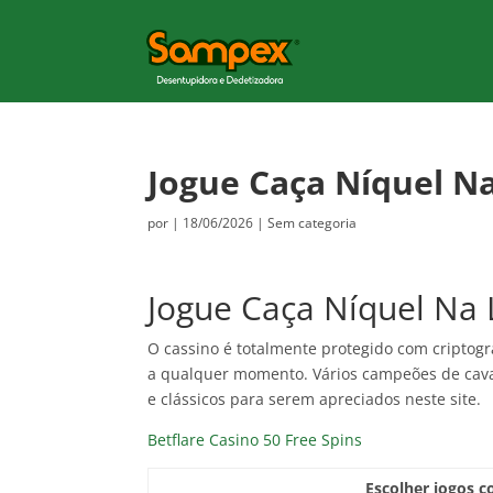
Jogue Caça Níquel N
por
|
18/06/2026
| Sem categoria
Jogue Caça Níquel Na 
O cassino é totalmente protegido com criptogr
a qualquer momento. Vários campeões de caval
e clássicos para serem apreciados neste site.
Betflare Casino 50 Free Spins
Escolher jogos 