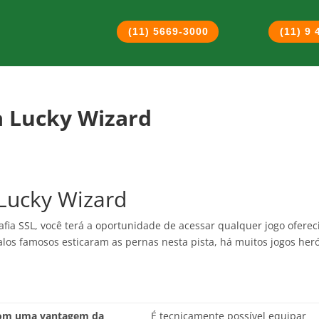
(11) 5669-3000
(11) 9
a Lucky Wizard
Lucky Wizard
afia SSL, você terá a oportunidade de acessar qualquer jogo oferec
os famosos esticaram as pernas nesta pista, há muitos jogos her
com uma vantagem da
É tecnicamente possível equipar