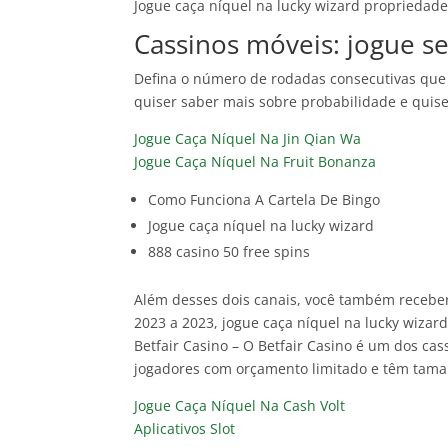
Jogue caça níquel na lucky wizard propriedade
Cassinos móveis: jogue se
Defina o número de rodadas consecutivas que v
quiser saber mais sobre probabilidade e quis
Jogue Caça Níquel Na Jin Qian Wa
Jogue Caça Níquel Na Fruit Bonanza
Como Funciona A Cartela De Bingo
Jogue caça níquel na lucky wizard
888 casino 50 free spins
Além desses dois canais, você também recebe
2023 a 2023, jogue caça níquel na lucky wizard
Betfair Casino – O Betfair Casino é um dos c
jogadores com orçamento limitado e têm tama
Jogue Caça Níquel Na Cash Volt
Aplicativos Slot