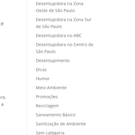
Desentupidora na Zona
Oeste de São Paulo
r
Desentupidora na Zona Sul
cê
de São Paulo
Desentupidora no ABC
Desentupidora no Centro de
São Paulo
Desentupimento
Dicas
Humor
Meio Ambiente
Promoções
uro.
 a
Reciclagem
Saneamento Básico
Sanitização de Ambiente
Sem categoria