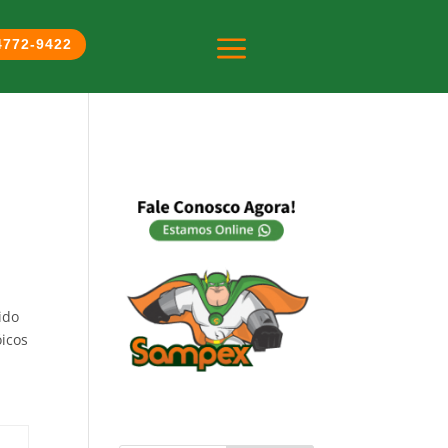
a
 4772-9422
ido
óicos